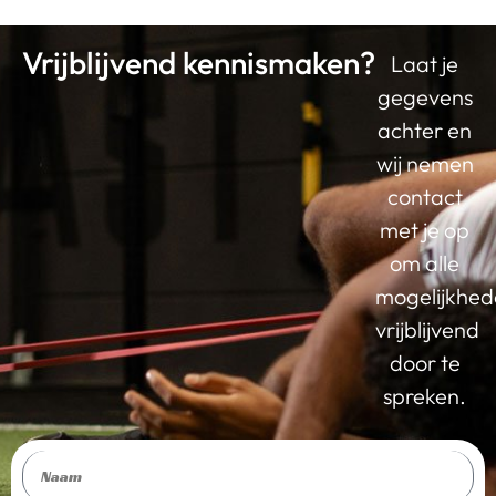
Vrijblijvend kennismaken?
Laat je
gegevens
achter en
wij nemen
contact
met je op
om alle
mogelijkhe
vrijblijvend
door te
spreken.