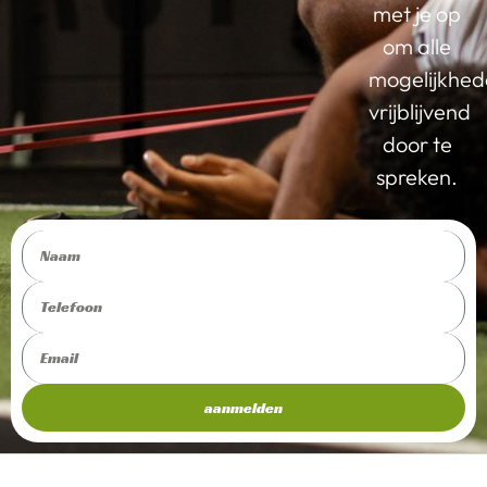
met je op
om alle
mogelijkhe
vrijblijvend
door te
spreken.
aanmelden