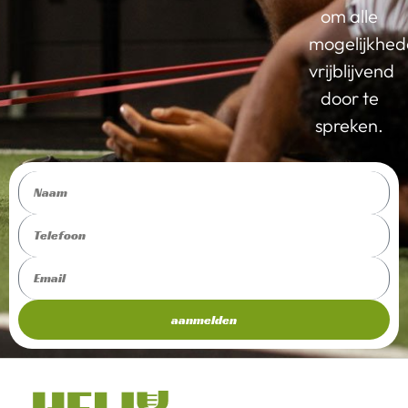
om alle
mogelijkhe
vrijblijvend
door te
spreken.
aanmelden